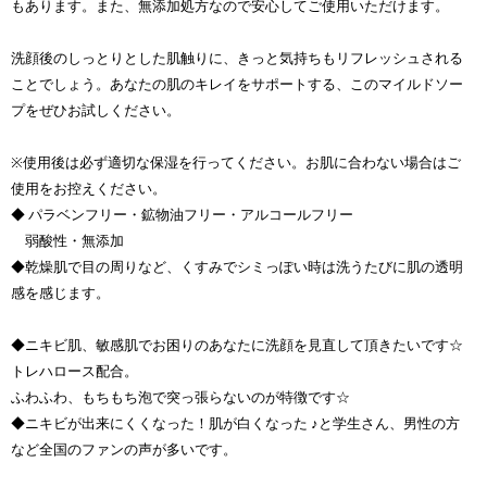
もあります。また、無添加処方なので安心してご使用いただけます。
洗顔後のしっとりとした肌触りに、きっと気持ちもリフレッシュされる
ことでしょう。あなたの肌のキレイをサポートする、このマイルドソー
プをぜひお試しください。
※使用後は必ず適切な保湿を行ってください。お肌に合わない場合はご
使用をお控えください。
◆ パラベンフリー・鉱物油フリー・アルコールフリー
弱酸性・無添加
◆乾燥肌で目の周りなど、くすみでシミっぽい時は洗うたびに肌の透明
感を感じます。
◆ニキビ肌、敏感肌でお困りのあなたに洗顔を見直して頂きたいです☆
トレハロース配合。
ふわふわ、もちもち泡で突っ張らないのが特徴です☆
◆ニキビが出来にくくなった！肌が白くなった ♪と学生さん、男性の方
など全国のファンの声が多いです。