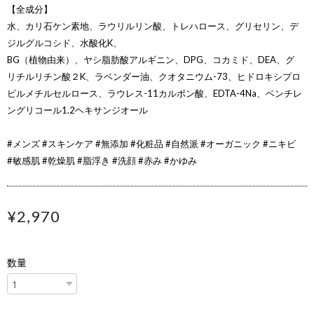
【全成分】
水、カリ石ケン素地、ラウリルリン酸、トレハロース、グリセリン、デ
ジルグルコシド、水酸化K、
BG（植物由来）、ヤシ脂肪酸アルギニン、DPG、コカミド、DEA、グ
リチルリチン酸２K、ラベンダー油、クオタニウム-73、ヒドロキシプロ
ピルメチルセルロース、ラウレス-11カルボン酸、EDTA-4Na、ベンチレ
ングリコール1.2ヘキサンジオール
#メンズ #スキンケア #無添加 #化粧品 #自然派 #オーガニック #ニキビ
#敏感肌 #乾燥肌 #脂浮き #洗顔 #赤み #かゆみ
¥2,970
数量