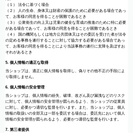
（１） 法令に基づく場合
（２） 人の生命、身体又は財産の保護のために必要がある場合であっ
て、お客様の同意を得ることが困難であるとき
（３） 公衆衛生の向上又は児童の健全な育成の推進のために特に必要
がある場合であって、お客様の同意を得ることが困難であるとき
（４） 国の機関もしくは地方公共団体又はその委託を受けた者が法令
の定める事務を遂行することに対して協力する必要がある場合であっ
て、お客様の同意を得ることにより当該事務の遂行に支障を及ぼすお
それがあるとき
5. 個人情報の適正な取得
当ショップは、適正に個人情報を取得し、偽りその他不正の手段によ
り取得しません。
6. 個人情報の安全管理
当ショップは、個人情報の紛失、破壊、改ざん及び漏洩などのリスク
に対して、個人情報の安全管理が図られるよう、当ショップの従業員
に対し、必要かつ適切な監督を行います。また、当ショップは、個人
情報の取扱いの全部又は一部を委託する場合は、委託先において個人
情報の安全管理が図られるよう、必要かつ適切な監督を行います。
7. 第三者提供