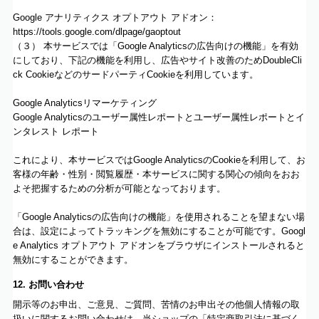
Google アナリティクス オプトアウト アドオン：
https://tools.google.com/dlpage/gaoptout
（３） 本サービスでは「Google Analyticsの広告向けの機能」を有効
にしており、下記の機能を利用し、広告やサイト改善のためDoubleCli
ck CookieなどのサードパーティCookieを利用しています。
Google Analyticsリマーケティング
Google Analyticsのユーザー属性レポートとユーザー属性レポートとイ
ンタレスト レポート
これにより、本サービスではGoogle AnalyticsのCookieを利用して、お
客様の年齢・性別・閲覧履歴・本サービスに関する関心の傾向をおお
よそ把握するための分析が可能となっております。
「Google Analyticsの広告向けの機能」を使用されることを望まない場
合は、設定によってトラッキングを無効にすることが可能です。Googl
e Analytics オプトアウト アドオンをブラウザにインストールされると
無効にすることができます。
12. お問い合わせ
開示等のお申出、ご意見、ご質問、苦情のお申出その他個人情報の取
扱いに関するお問い合わせは、当ショップの「特定商取引法に基づく