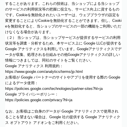
することがあります。これらの技術は、当ショップによる当ショップ
のサービスの利用状況等の把握に役立ち、サービス向上に資するもの
です。Cookieを無効化されたいユーザーは、ウェブブラウザの設定を
変更することによりCookieを無効化することができます。但し、Cooki
eを無効化すると、当ショップのサービスの一部の機能をご利用いただ
けなくなる場合があります。
（２） 当ショップは、当ショップサービスが提供するサービスの利用
状況等を調査・分析するため、本サービス上に Google LLCが提供する
Google アナリティクスを利用しています。Googleアナリティクスでデ
ータが収集、処理される仕組みその他Googleアナリティクスの詳しい
情報につきましては、同社のサイトをご覧ください。
Google アナリティクス 利用規約：
https://www.google.com/analytics/terms/jp.html
お客様が Google パートナーのサイトやアプリを使用する際の Google
によるデータ使用：
https://policies.google.com/technologies/partner-sites?hl=ja
Google プライバシーポリシー：
https://policies.google.com/privacy?hl=ja
なお、お客様はご自身のデータが Google アナリティクスで使用され
ることを望まない場合は、Google 社の提供する Google アナリティク
ス オプトアウト アドオンをご利用ください。