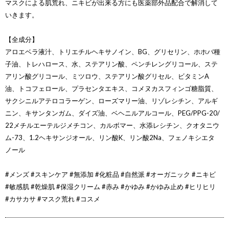
マスクによる肌荒れ、ニキビが出来る方にも医薬部外品配合で解消して
いきます。
【全成分】
アロエベラ液汁、トリエチルヘキサノイン、BG、グリセリン、ホホバ種
子油、トレハロース、水、ステアリン酸、ペンチレングリコール、ステ
アリン酸グリコール、ミツロウ、ステアリン酸グリセル、ビタミンA
油、トコフェロール、プラセンタエキス、コメヌカスフィンゴ糖脂質、
サクシニルアテロコラーゲン、ローズマリー油、リゾレシチン、アルギ
ニン、キサンタンガム、ダイズ油、ベヘニルアルコール、PEG/PPG-20/
22メチルエーテルジメチコン、カルボマー、水添レシチン、クオタニウ
ム-73、1.2ヘキサンジオール、リン酸K、リン酸2Na、フェノキシエタ
ノール
#メンズ #スキンケア #無添加 #化粧品 #自然派 #オーガニック #ニキビ
#敏感肌 #乾燥肌 #保湿クリーム #赤み #かゆみ #かゆみ止め #ヒリヒリ
#カサカサ #マスク荒れ #コスメ