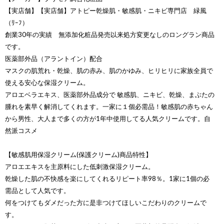
【実店舗】【実店舗】アトピー乾燥肌・敏感肌・ニキビ専門店 緑風
（ﾘｰﾌ）
創業30年の実績 無添加化粧品発売以来処方変更なしのロングラン商品
です。
医薬部外品（アラントイン）配合
マスクの肌荒れ・乾燥、肌の赤み、肌のかゆみ、ヒリヒリに家族全員で
使える安心な保湿クリーム。
アロエベラエキス、医薬部外品成分で 敏感肌、ニキビ、乾燥、まぶたの
腫れを素早く解消してくれます。一家に１個必需品！敏感肌の赤ちゃん
から男性、大人まで多くの方が1年中使用してる人気クリームです。自
然派コスメ
【敏感肌用保湿クリーム(保護クリーム)商品特性】
アロエエキスを主原料にした低刺激保湿クリーム。
乾燥した肌の不快感を楽にしてくれるリピート率98％。1家に1個の必
需品として人気です。
何をつけてもダメだった方に是非つけてほしいこだわりのクリームで
す。