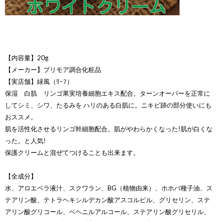
【内容量】20g
【メーカー】プリモア調合化粧品
【実店舗】緑風（ﾘｰﾌ）
保湿 白肌 リンゴ果実培養細胞エキス配合。ターンオーバーを正常に
してシミ、シワ、たるみを ハリのある白肌に。ニキビ跡の部分使いにも
おススメ。
肌を活性化させるリンゴ幹細胞配合。肌がやわらかくなった!肌が白くな
った。と人気!
保護クリームと混ぜてつけることも出来ます。
【全成分】
水、アロエベラ液汁、スクワラン、BG（植物由来）、ホホバ種子油、ス
テアリン酸、テトラヘキシルデカン酸アスコルビル、グリセリン、ステ
アリン酸グリコール、ベヘニルアルコール、ステアリン酸グリセリル、